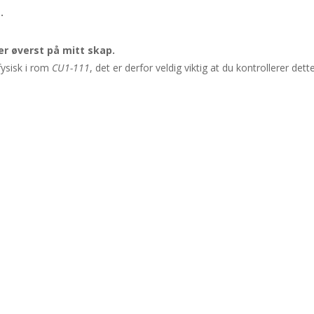
.
r øverst på mitt skap.
fysisk i rom
CU1-111
, det er derfor veldig viktig at du kontrollerer dette