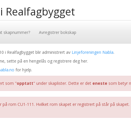
 i Realfagbygget
mt skapnummer?
Avregistrer bokskap
i Realfagbygget blir administrert av
Linjeforeningen Nabla
.
ne, sette på en hengelås og registrere deg her.
bla.no
for hjelp.
rert som "
opptatt
" under skaplister. Dette er det
eneste
som betyr no
å rom CU1-111. Hvilket rom skapet er registrert på står på skapet. Det