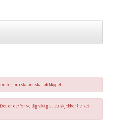
e for om skapet skal bli klippet.
 er derfor veldig vikitg at du skjekker hvilket