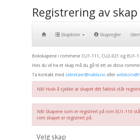
Registrering av skap
Skaplister
Skapregler
Gle
Bokskapene i rommene CU1-111, CU2-021 og EU1-110 
Hvis du vil ha et skap må du gå til ett av disse romme
Ta kontakt med
sekretaer@nabla.no
eller
webkom@na
NB! Husk å sjekke at skapet ditt faktisk står regist
NB! Skapene som er registrert på rom EU1-110 står p
rom skapet er registrert på.
Velg skap