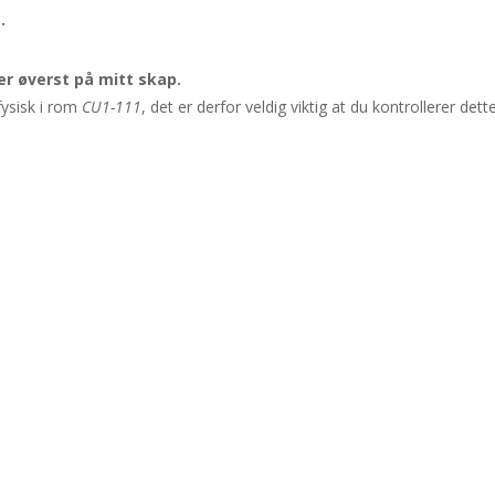
.
r øverst på mitt skap.
fysisk i rom
CU1-111
, det er derfor veldig viktig at du kontrollerer dette