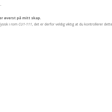
.
r øverst på mitt skap.
fysisk i rom
CU1-111
, det er derfor veldig viktig at du kontrollerer dette